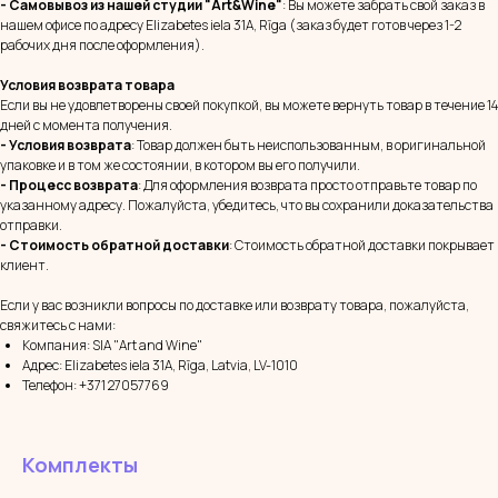
- Самовывоз из нашей студии "Art&Wine"
: Вы можете забрать свой заказ в
нашем офисе по адресу Elizabetes iela 31A, Rīga (заказ будет готов через 1-2
рабочих дня после оформления).
Условия возврата товара
Если вы не удовлетворены своей покупкой, вы можете вернуть товар в течение 14
дней с момента получения.
- Условия возврата
: Товар должен быть неиспользованным, в оригинальной
упаковке и в том же состоянии, в котором вы его получили.
- Процесс возврата
: Для оформления возврата просто отправьте товар по
указанному адресу. Пожалуйста, убедитесь, что вы сохранили доказательства
отправки.
- Стоимость обратной доставки
: Стоимость обратной доставки покрывает
клиент.
Если у вас возникли вопросы по доставке или возврату товара, пожалуйста,
свяжитесь с нами:
Компания: SIA "Art and Wine"
Адрес: Elizabetes iela 31A, Rīga, Latvia, LV-1010
Телефон: +371 27057769
Комплекты