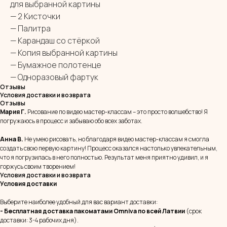
для выбранной картины
— 2 Кисточки
— Палитра
— Карандаш со стёркой
— Копия выбранной картины
— Бумажное полотенце
— Одноразовый фартук
Отзывы
Условия доставки и возврата
Отзывы
Мария Г.
Рисование по видео мастер-классам – это просто волшебство! Я
погружаюсь в процесс и забываю обо всех заботах.
Анна В.
Не умею рисовать, но благодаря видео мастер-классам я смогла
создать свою первую картину! Процесс оказался настолько увлекательным,
что я погрузилась в него полностью. Результат меня приятно удивил, и я
горжусь своим творением!
Условия доставки и возврата
Условия доставки
Выберите наиболее удобный для вас вариант доставки:
- Бесплатная доставка пакоматами Omniva
по всей Латвии
(срок
доставки: 3-4 рабочих дня).