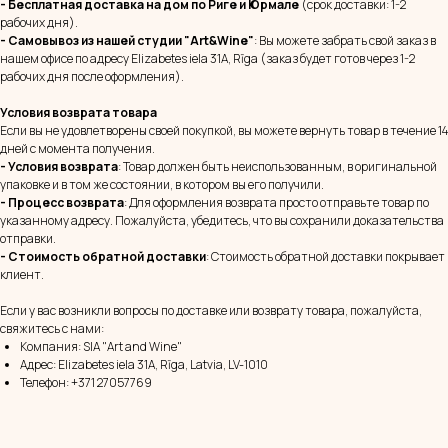
- Бесплатная доставка на дом
по Риге и Юрмале
(срок доставки: 1-2
рабочих дня).
- Самовывоз из нашей студии "Art&Wine"
: Вы можете забрать свой заказ в
нашем офисе по адресу Elizabetes iela 31A, Rīga (заказ будет готов через 1-2
рабочих дня после оформления).
Условия возврата товара
Если вы не удовлетворены своей покупкой, вы можете вернуть товар в течение 14
дней с момента получения.
- Условия возврата
: Товар должен быть неиспользованным, в оригинальной
упаковке и в том же состоянии, в котором вы его получили.
- Процесс возврата
: Для оформления возврата просто отправьте товар по
указанному адресу. Пожалуйста, убедитесь, что вы сохранили доказательства
отправки.
- Стоимость обратной доставки
: Стоимость обратной доставки покрывает
клиент.
Если у вас возникли вопросы по доставке или возврату товара, пожалуйста,
свяжитесь с нами:
Компания: SIA "Art and Wine"
Адрес: Elizabetes iela 31A, Rīga, Latvia, LV-1010
Телефон: +371 27057769