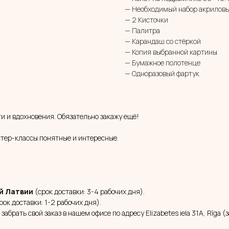
— Необходимый набор акриловы
— 2 Кисточки
— Палитра
— Карандаш со стёркой
— Копия выбранной картины
— Бумажное полотенце
— Одноразовый фартук
и и вдохновения. Обязательно закажу ещё!
тер-классы понятные и интересные.
й Латвии
(срок доставки: 3-4 рабочих дня).
рок доставки: 1-2 рабочих дня).
 забрать свой заказ в нашем офисе по адресу Elizabetes iela 31A, Rīga 