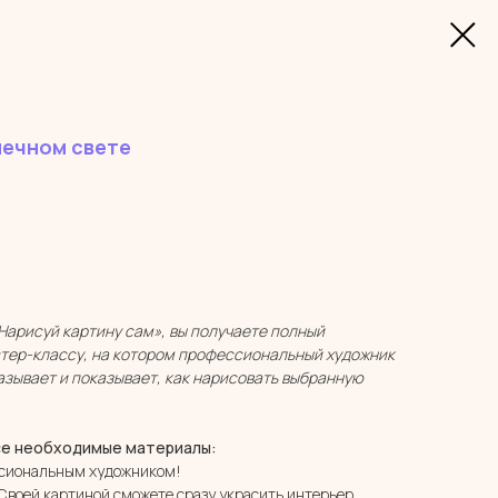
нечном свете
Нарисуй картину сам», вы получаете полный
стер-классу, на котором профессиональный художник
азывает и показывает, как нарисовать выбранную
се необходимые материалы:
ссиональным художником!
Своей картиной сможете сразу украсить интерьер