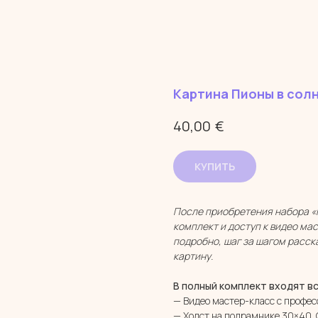
Картина Пионы в сол
€
40,00
КУПИТЬ
После приобретения набора «
комплект и доступ к видео ма
подробно, шаг за шагом расск
картину.
В полный комплект входят в
— Видео мастер-класс с профе
— Холст на подрамнике 30×40. 