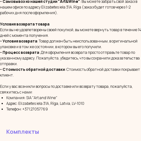
- Самовывоз из нашей студии "Art&Wine"
: Вы можете забрать свой заказ в
нашем офисе по адресу Elizabetes iela 31A, Rīga (заказ будет готов через 1-2
рабочих дня после оформления).
Условия возврата товара
Если вы не удовлетворены своей покупкой, вы можете вернуть товар в течение 14
дней с момента получения.
- Условия возврата
: Товар должен быть неиспользованным, в оригинальной
упаковке и в том же состоянии, в котором вы его получили.
- Процесс возврата
: Для оформления возврата просто отправьте товар по
указанному адресу. Пожалуйста, убедитесь, что вы сохранили доказательства
отправки.
- Стоимость обратной доставки
: Стоимость обратной доставки покрывает
клиент.
Если у вас возникли вопросы по доставке или возврату товара, пожалуйста,
свяжитесь с нами:
Компания: SIA "Art and Wine"
Адрес: Elizabetes iela 31A, Rīga, Latvia, LV-1010
Телефон: +371 27057769
Комплекты