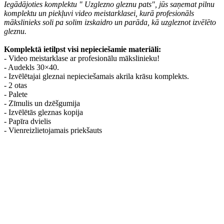
Iegādājoties komplektu " Uzglezno gleznu pats", jūs saņemat pilnu
komplektu un piekļuvi video meistarklasei, kurā profesionāls
mākslinieks soli pa solim izskaidro un parāda, kā uzgleznot izvēlēto
gleznu.
Komplektā ietilpst visi nepieciešamie materiāli:
- Video meistarklase ar profesionālu mākslinieku!
- Audekls 30×40.
- Izvēlētajai gleznai nepieciešamais akrila krāsu komplekts.
- 2 otas
- Palete
- Zīmulis un dzēšgumija
- Izvēlētās gleznas kopija
- Papīra dvielis
- Vienreizlietojamais priekšauts