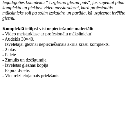
Iegādājoties komplektu " Uzglezno gleznu pats", jūs saņemat pilnu
komplektu un piekļuvi video meistarklasei, kurā profesionāls
mākslinieks soli pa solim izskaidro un parāda, kā uzgleznot izvēlēto
gleznu.
Komplektā ietilpst visi nepieciešamie materiāli:
- Video meistarklase ar profesionālu mākslinieku!
- Audekls 30×40.
- Izvēlētajai gleznai nepieciešamais akrila krāsu komplekts.
- 2 otas
- Palete
- Zīmulis un dzēšgumija
- Izvēlētās gleznas kopija
- Papīra dvielis
- Vienreizlietojamais priekšauts