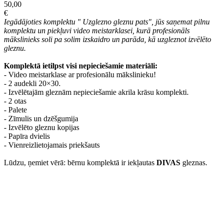
50,00
€
Iegādājoties komplektu " Uzglezno gleznu pats", jūs saņemat pilnu
komplektu un piekļuvi video meistarklasei, kurā profesionāls
mākslinieks soli pa solim izskaidro un parāda, kā uzgleznot izvēlēto
gleznu.
Komplektā ietilpst visi nepieciešamie materiāli:
- Video meistarklase ar profesionālu mākslinieku!
- 2 audekli 20×30.
- Izvēlētajām gleznām nepieciešamie akrila krāsu komplekti.
- 2 otas
- Palete
- Zīmulis un dzēšgumija
- Izvēlēto gleznu kopijas
- Papīra dvielis
- Vienreizlietojamais priekšauts
Lūdzu, ņemiet vērā: bērnu komplektā ir iekļautas
DIVAS
gleznas.